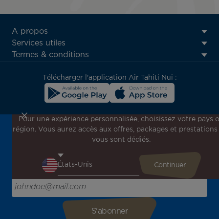
ATN:
A propos
Footer
Services utiles
menu
Termes & conditions
block
Télécharger l'application Air Tahiti Nui :
Pour une expérience personnalisée, choisissez votre pays 
région. Vous aurez accès aux offres, packages et prestations
Inscrivez-vous à notre newsletter !
vous sont dédiés.
Recevez en avant-première toutes nos offres spéciales et
promotions, découvrez nos destinations et trouvez
l'inspiration pour votre prochain voyage !
Saisissez votre adresse e-mail ici