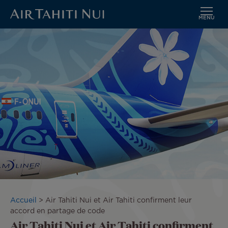
MENU
Aller
Image
au
contenu
principal
Fil
Accueil
Air Tahiti Nui et Air Tahiti confirment leur
d'Ariane
accord en partage de code
Air Tahiti Nui et Air Tahiti confirment