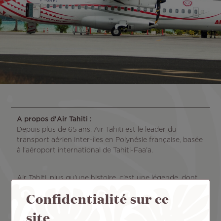
A propos d'Air Tahiti :
Depuis plus de 65 ans, Air Tahiti est le leader du
transport aérien inter-îles en Polynésie française, basée
à l’aéroport international de Tahiti-Faa’a.
Air Tahiti, plus qu’une histoire, c’est une légende, dont
le récit s’enracine dans celle des grands navigateurs
Confidentialité sur ce
polynésiens du passé. Profondément attachée à ses
racines et résolument tournée vers l’avenir, Air Tahiti
site
vous offre une expérience de voyage unique et un