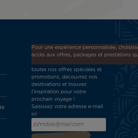
Inscrivez-vous à notre
Pour une expérience personnalisée, choisiss
newsletter !
accès aux offres, packages et prestations qu
Recevez en avant-première
toutes nos offres spéciales et
promotions, découvrez nos
destinations et trouvez
l'inspiration pour votre
prochain voyage !
Saisissez votre adresse e-mail
té
ici