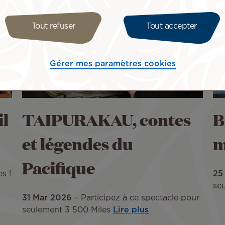
Tout refuser
Tout accepter
Gérer mes paramètres cookies
l
TAIPURAKAU, contes
B
et légendes du
m
Pacifique
s !
25
se
31 Mar 2026
Participez à ce spectacle pour
seulement 3 500 Miles
Lire plus