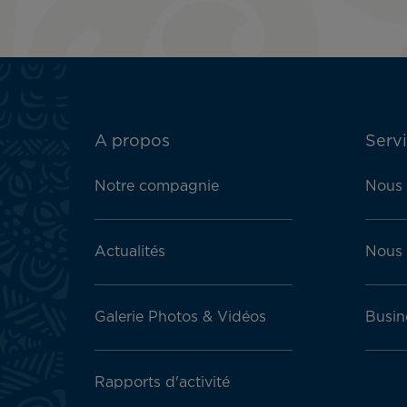
ATN:
A propos
Servi
Footer
menu
Notre compagnie
Nous 
block
Actualités
Nous 
Galerie Photos & Vidéos
Busin
Rapports d'activité