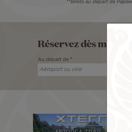
**Billets au départ de Pape
Réservez dès maint
Au départ de