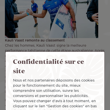
Kauli Vaast remonte au classement
Chez les hommes, Kauli Vaast signe la meilleure
performance tahitienne de cette étape australienne. Après
deux défaites au premier tour sur les deux premières
Confidentialité sur ce
étapes australiennes, il franchit un cap en remportant
deux séries. Un parcours remarquable marqué par des
site
victoires face à Jordy Smith et Marco Mignot, deux
adversaires de haut niveau. Il s’arrête finalement face au
Nous et nos partenaires déposons des cookies
local Ethan Ewing. Grâce à ce résultat, il remonte à la 18e
pour le fonctionnement du site, mieux
place du classement mondial. Cette progression est de
comprendre son utilisation, suivre les
bon augure pour la suite.
conversions et personnaliser les publicités.
Une dynamique positive pour la suite
Vous pouvez changer d'avis à tout moment, en
Cette troisième étape australienne laisse entrevoir de
cliquant sur le lien "Gestion des cookies" en bas