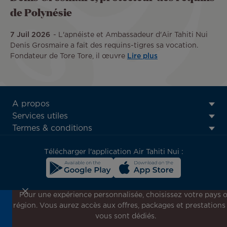
de Polynésie
7 Juil 2026
L'apnéiste et Ambassadeur d'Air Tahiti Nui
Denis Grosmaire a fait des requins-tigres sa vocation.
Fondateur de Tore Tore, il œuvre
Lire plus
ATN:
A propos
Footer
Services utiles
menu
Termes & conditions
block
Télécharger l'application Air Tahiti Nui :
Pour une expérience personnalisée, choisissez votre pays 
région. Vous aurez accès aux offres, packages et prestations
Inscrivez-vous à notre newsletter !
vous sont dédiés.
Recevez en avant-première toutes nos offres spéciales et