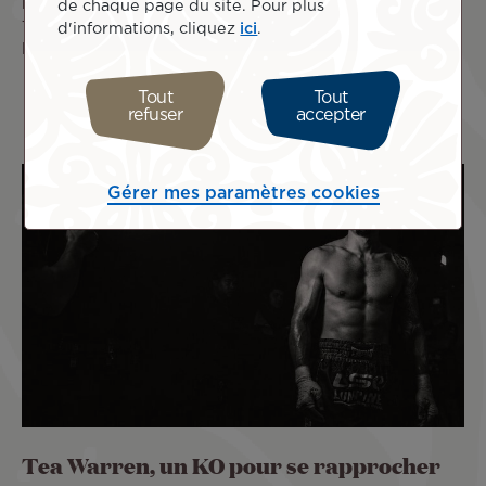
belles perspectives pour les trois ambassadeurs d’Air
de chaque page du site. Pour plus
Tahiti Nui. Rendez-vous à Raglan, Nouvelle-Zélande, pour
d'informations, cliquez
ici
.
ème
la 4
étape du circuit.
SB/ATN
Tout
Tout
refuser
accepter
Gérer mes paramètres cookies
Tea Warren, un KO pour se rapprocher