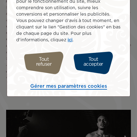
première course internationale de l’année 2026, je voulais
pour le fonctionnement du site, mieux
surtout me tester sur un format court, intense et très
comprendre son utilisation, suivre les
relevé. Terminer 4e au scratch et 1er de ma catégorie, c’est
conversions et personnaliser les publicités.
forcément une grande satisfaction. J’ai aussi profité de ce
Vous pouvez changer d'avis à tout moment, en
déplacement pour découvrir Sydney, qui sera bientôt
cliquant sur le lien "Gestion des cookies" en bas
desservie en direct par Air Tahiti Nui. C’est une belle
de chaque page du site. Pour plus
destination, très agréable, et l’ajout de Sydney dans le
d'informations, cliquez
ici
.
réseau sera un vrai plus pour les prochaines années. Dès le
lendemain, j’ai également pu enchaîner avec une victoire
sur un 10 km organisé dans le cadre du Bayside Festival à
Tout
Tout
refuser
accepter
Sydney. Maintenant, place à la récupération des jambes
avant le prochain objectif : le semi-marathon de Gold
Coast, prévu le 4 juillet. »
Gérer mes paramètres cookies