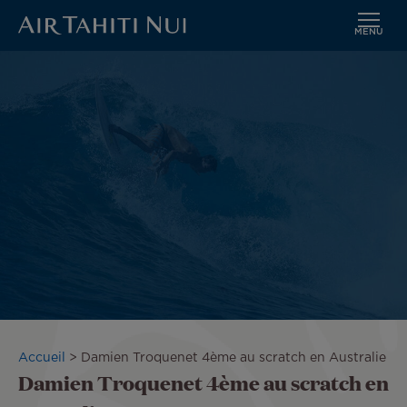
MENU
Aller
au
contenu
principal
Fil
Accueil
Damien Troquenet 4ème au scratch en Australie
Damien Troquenet 4ème au scratch en
d'Ariane