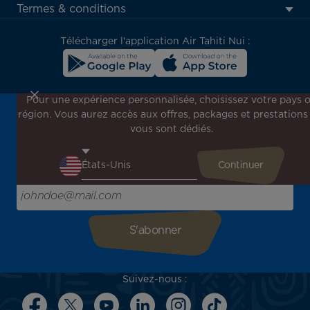
menu
Termes & conditions
block
Télécharger l'application Air Tahiti Nui :
Pour une expérience personnalisée, choisissez votre pays 
région. Vous aurez accès aux offres, packages et prestations
Inscrivez-vous à notre newsletter !
vous sont dédiés.
Recevez en avant-première toutes nos offres spéciales et
promotions, découvrez nos destinations et trouvez
l'inspiration pour votre prochain voyage !
Saisissez votre adresse e-mail ici
Suivez-nous :