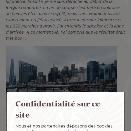
kilomètre. Ensuite, je me suis détaché au début de la
longue remontée. La fin de course s’est faite en solitaire.
Je pensais être dans le top 10, mais sans vraiment savoir
exactement où j’étais placé. Après le dernier kilomètre et
les 956 marches à gravir, j’ai entendu le speaker et la ligne
d’arrivée. À ce moment-là, j’ai compris que le résultat était
très bon. »
Confidentialité sur ce
site
Satisfait de ce résultat ? La suite de ton programme ?
« Oui, l’objectif est grandement atteint. Pour cette
Nous et nos partenaires déposons des cookies