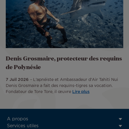
Denis Grosmaire, protecteur des requins
de Polynésie
7 Juil 2026
L'apnéiste et Ambassadeur d'Air Tahiti Nui
Denis Grosmaire a fait des requins-tigres sa vocation.
Fondateur de Tore Tore, il œuvre
Lire plus
ATN:
A propos
Footer
Services utiles