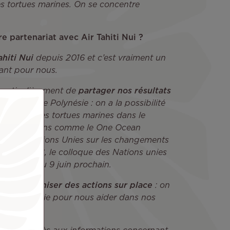
es tortues marines. On se concentre
e partenariat avec Air Tahiti Nui ?
ahiti Nui
depuis 2016 et c’est vraiment un
ant pour nous.
particulièrement de
partager nos résultats
 partir de Polynésie : on a la possibilité
fiques sur les tortues marines dans le
organisations comme le One Ocean
es des Nations Unies sur les changements
ent l'UNOC, le colloque des Nations unies
u à partir du 9 juin prochain.
ussi
d’organiser des actions sur place
: on
ici en Polynésie pour nous aider dans nos