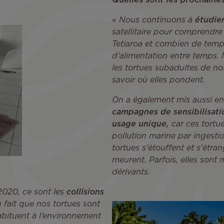
Quelles sont les prochaine
«
Nous continuons à
étudier
satellitaire pour comprendre
Tetiaroa et combien de temp
d’alimentation entre temps
les tortues subadultes de n
savoir où elles pondent.
On a également mis aussi en
campagnes de sensibilisati
usage
unique,
car ces tortue
pollution marine par ingesti
tortues s’étouffent et s'étra
meurent. Parfois, elles sont
dérivants.
2020, ce sont les
collisions
u fait que nos tortues sont
abituent à l’environnement