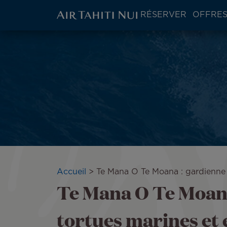
ATN:
RÉSERVER
OFFRES
Main
menu
Aller
block
au
contenu
principal
Fil
Accueil
Te Mana O Te Moana : gardienne 
Te Mana O Te Moana
d'Ariane
tortues marines et