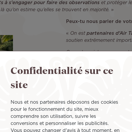
ts à s'engager pour faire des observations
et protéger l
à qu’on estime qu’elles se trouvent en majorité.
»
Peux-tu nous parler de votr
«
On est
partenaires d’Air T
soutien extrêmement import
Ce partenariat nous permet 
avec la planète
quand on peut
Confidentialité sur ce
d’aller à des congrès scienti
monde, on va à de grandes 
site
Summit, les COP (Conférenc
climatiques), ou prochainem
pour les océans, qui aura lie
Nous et nos partenaires déposons des cookies
Air Tahiti Nui nous permet a
pour le fonctionnement du site, mieux
fait venir les scientifiques 
comprendre son utilisation, suivre les
recherches.
conversions et personnaliser les publicités.
Vous pouvez changer d'avis à tout moment, en