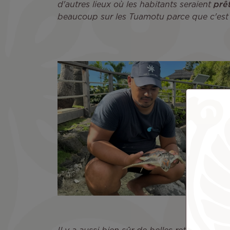
d'autres lieux où les habitants seraient
prê
beaucoup sur les Tuamotu parce que c'est l