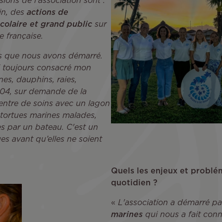
ions de l’association sont :
in, des
actions de
colaire et grand public
sur
ie française.
tues que nous avons démarré.
'ai toujours consacré mon
es, dauphins, raies,
004, sur demande de la
centre de soins avec un lagon
r tortues marines malades,
es par un bateau. C'est un
s avant qu’elles ne soient
Quels les enjeux et probl
quotidien ?
«
L'association a démarré 
marines
qui nous a fait conn