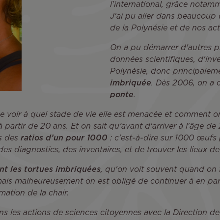
l'international, grâce notamm
J'ai pu aller dans beaucoup 
de la Polynésie et de nos ac
On a pu démarrer d'autres p
données scientifiques, d'inve
Polynésie, donc principaleme
imbriquée
. Dès 2006, on a
ponte
.
e voir à quel stade de vie elle est menacée et comment on
 partir de 20 ans. Et on sait qu’avant d'arriver à l'âge 
ns des
ratios d’un pour 1000
: c'est-à-dire sur 1000 œufs p
des diagnostics, des inventaires, et de trouver les lieux de
nt les tortues imbriquées
, qu'on voit souvent quand on f
mais malheureusement on est obligé de continuer à en parl
ation de la chair.
s les actions de sciences citoyennes avec la Direction d