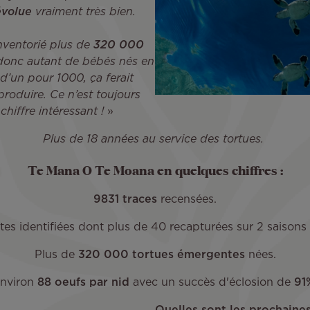
évolue
vraiment très bien.
inventorié plus de
320 000
 donc autant de bébés nés en
 d’un pour 1000, ça ferait
produire. Ce n’est toujours
chiffre intéressant !
»
Plus de 18 années au service des tortues.
Te Mana O Te Moana en quelques chiffres :
9831 traces
recensées.
ntes identifiées dont plus de 40 recapturées sur 2 saisons
Plus de
320 000 tortues émergentes
nées.
nviron
88 oeufs par nid
avec un succès d'éclosion de
91