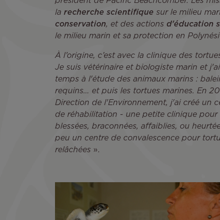
président de Pacific Beachcomber. Les miss
la
recherche scientifique
sur le milieu mar
conservation
, et des actions
d'éducation s
le milieu marin et sa protection en Polynés
À l’origine, c’est avec la clinique des tor
Je suis vétérinaire et biologiste marin et j
temps à l'étude des animaux marins : balein
requins… et puis les tortues marines. En 2
Direction de l'Environnement, j'ai créé un 
de réhabilitation - une petite clinique pou
blessées, braconnées, affaiblies, ou heurté
peu un centre de convalescence pour tortue
relâchées
».